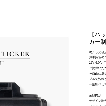
【バ
カー制
¥14,300
税
お手持ちの
18V 6.
ご提供いた
を自由に選
プルで洗練
一度制作し
金額内訳：
デザイン制作費