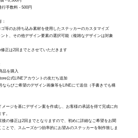
- 8,300円
行手数料 - 500円
容：
のロゴ等のお持ち込み素材を使用したステッカーのカスタマイズ
フォント、その他デザイン要素の選択可能（複雑なデザインは対象
ンの修正は2回までとさせていただきます
：
の商品を購入
ld Store公式LINEアカウントの友だち追加
番号ならびご希望のデザイン画像等をLINEにて送信（手書きでも構
イメージを基にデザイン案を作成し、お客様の承認を得て完成に向
ます。
案後の修正は2回までとなりますので、初めに詳細なご希望をお聞
くことで、スムーズかつ効率的にお望みのステッカーを制作致しま