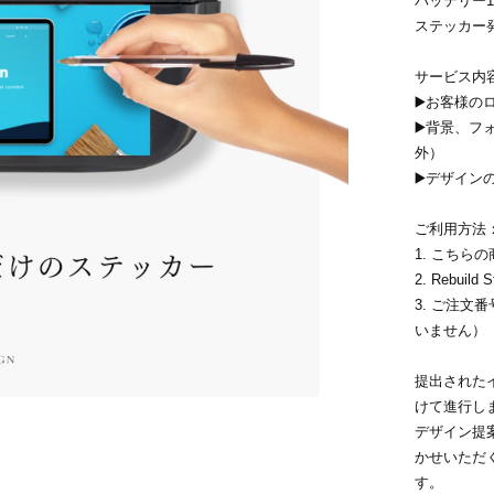
バッテリー1個 
ステッカー発
サービス内
▶️お客様
▶️背景、
外）
▶️デザイ
ご利用方法
1. こちら
2. Rebui
3. ご注文
いません）
提出された
けて進行し
デザイン提
かせいただ
す。